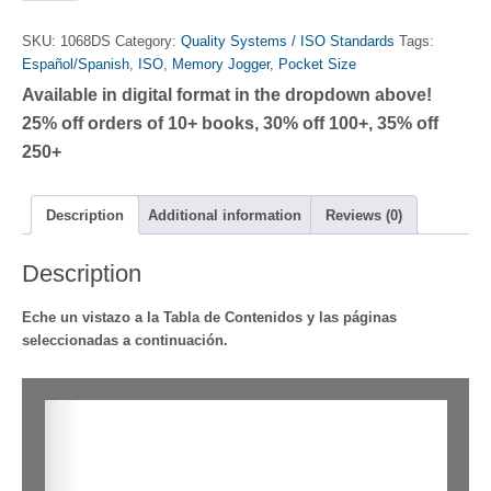
Impulsor
de
SKU:
1068DS
Category:
Quality Systems / ISO Standards
Tags:
la
Español/Spanish
,
ISO
,
Memory Jogger
,
Pocket Size
Memoria ISO
Available in digital format in the dropdown above!
9001:2015
quantity
25% off orders of 10+ books, 30% off 100+, 35% off
250+
Description
Additional information
Reviews (0)
Description
Eche un vistazo a la Tabla de Contenidos y las páginas
seleccionadas a continuación.