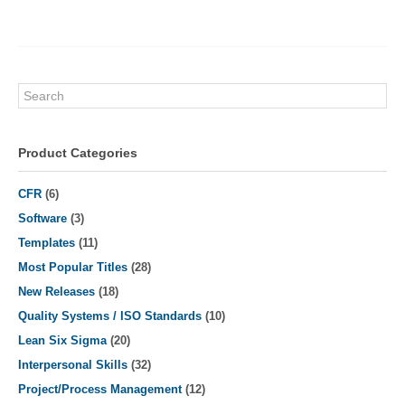
through
has
$25.95
multiple
variants.
The
options
Search
may
be
chosen
Product Categories
on
the
CFR
(6)
product
Software
(3)
page
Templates
(11)
Most Popular Titles
(28)
New Releases
(18)
Quality Systems / ISO Standards
(10)
Lean Six Sigma
(20)
Interpersonal Skills
(32)
Project/Process Management
(12)