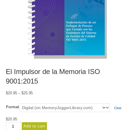
El Impulsor de la Memoria ISO
9001:2015
Price
$
20.95
–
$
25.95
range:
$20.95
Format
Clear
through
$25.95
$
20.95
El
Add to cart