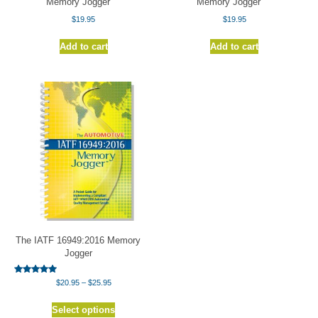
Memory Jogger
Memory Jogger
$
19.95
$
19.95
Add to cart
Add to cart
The IATF 16949:2016 Memory
Jogger
Rated
Price
$
20.95
–
$
25.95
5.00
range:
out of 5
This
$20.95
Select options
product