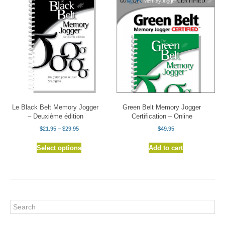
Le Black Belt Memory Jogger
Green Belt Memory Jogger
– Deuxième édition
Certification – Online
Price
$
21.95
–
$
29.95
$
49.95
range:
This
$21.95
Select options
Add to cart
product
through
has
$29.95
multiple
variants.
The
options
Search
may