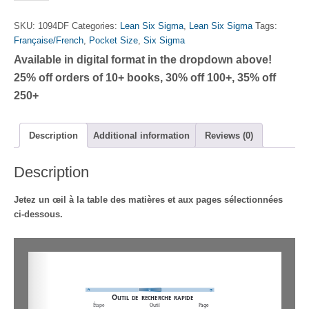
Yellow
Belt
SKU:
1094DF
Categories:
Lean Six Sigma
,
Lean Six Sigma
Tags:
Memory
Française/French
,
Pocket Size
,
Six Sigma
Jogger
Available in digital format in the dropdown above!
-
Deuxième
25% off orders of 10+ books, 30% off 100+, 35% off
édition
250+
quantity
Description
Additional information
Reviews (0)
Description
Jetez un œil à la table des matières et aux pages sélectionnées
ci-dessous.