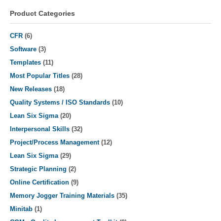
be
chosen
Product Categories
on
the
CFR
(6)
product
Software
(3)
page
Templates
(11)
Most Popular Titles
(28)
New Releases
(18)
Quality Systems / ISO Standards
(10)
Lean Six Sigma
(20)
Interpersonal Skills
(32)
Project/Process Management
(12)
Lean Six Sigma
(29)
Strategic Planning
(2)
Online Certification
(9)
Memory Jogger Training Materials
(35)
Minitab
(1)