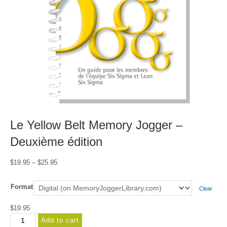
Le Yellow Belt Memory Jogger –
Deuxième édition
Price
$
19.95
–
$
25.95
range:
$19.95
Format
Clear
through
$25.95
$
19.95
Le
Add to cart