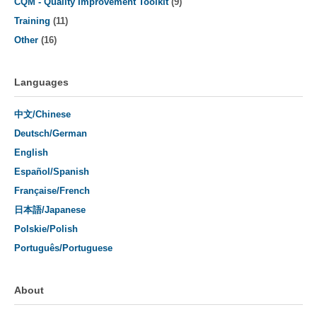
CQM - Quality Improvement Toolkit
(9)
Training
(11)
Other
(16)
Languages
中文/Chinese
Deutsch/German
English
Español/Spanish
Française/French
日本語/Japanese
Polskie/Polish
Português/Portuguese
About